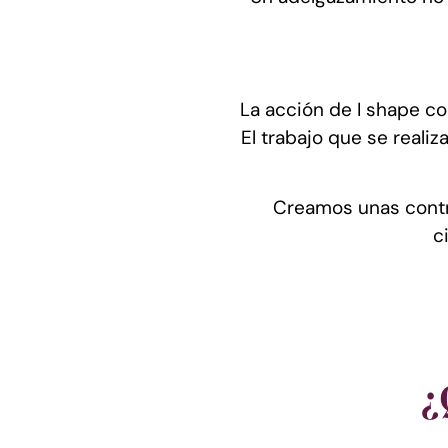
La acción de I shape co
El trabajo que se real
Creamos unas contra
c
¿