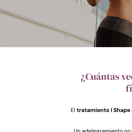
¿Cuántas ve
f
El
tratamiento I Shape 
Un adelgazamiento no i