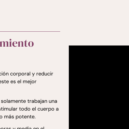
amiento
ión corporal y reducir
 este es el mejor
e solamente trabajan una
stimular todo el cuerpo a
ho más potente.
horas y media en el