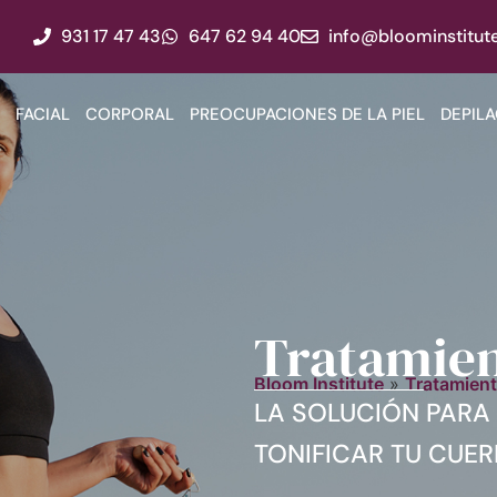
931 17 47 43
647 62 94 40
info@bloominstitute
FACIAL
CORPORAL
PREOCUPACIONES DE LA PIEL
DEPILA
Tratamie
Bloom Institute
»
Tratamient
LA SOLUCIÓN PARA 
TONIFICAR TU CUER