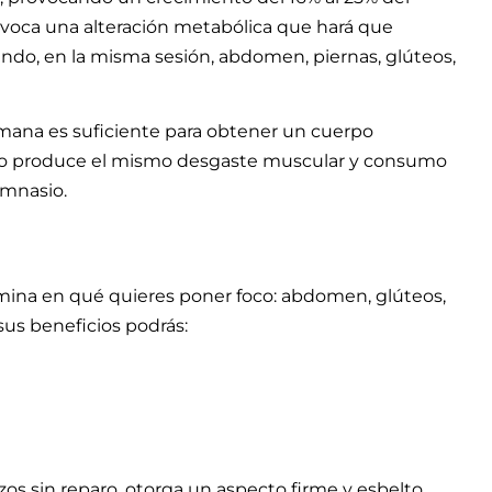
ovoca una alteración metabólica que hará que
ando, en la misma sesión, abdomen, piernas, glúteos,
mana es suficiente para obtener un cuerpo
nto produce el mismo desgaste muscular y consumo
gimnasio.
rmina en qué quieres poner foco: abdomen, glúteos,
sus beneficios podrás:
azos sin reparo, otorga un aspecto firme y esbelto,